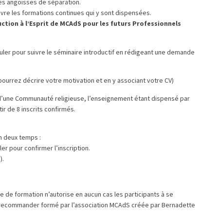
les angoisses de séparation.
ivre les formations continues qui y sont dispensées.
ction à l’Esprit de MCAdS pour les futurs Professionnels
tuler pour suivre le séminaire introductif en rédigeant une demande
ourrez décrire votre motivation et en y associant votre CV)
n d’une Communauté religieuse, l’enseignement étant dispensé par
r de 8 inscrits confirmés.
n deux temps :
er pour confirmer l’inscription.
).
le de formation n’autorise en aucun cas les participants à se
recommander formé par l’association MCAdS créée par Bernadette