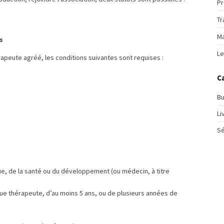
Pr
Tr
Ma
s
Le
rapeute agréé, les conditions suivantes sont requises :
C
Bu
Li
Sé
ue, de la santé ou du développement (ou médecin, à titre
que thérapeute, d’au moins 5 ans, ou de plusieurs années de