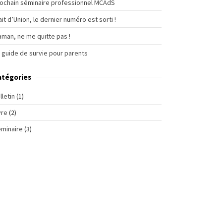
ochain séminaire professionnel MCAdS
ait d’Union, le dernier numéro est sorti !
man, ne me quitte pas !
 guide de survie pour parents
atégories
lletin
(1)
vre
(2)
minaire
(3)