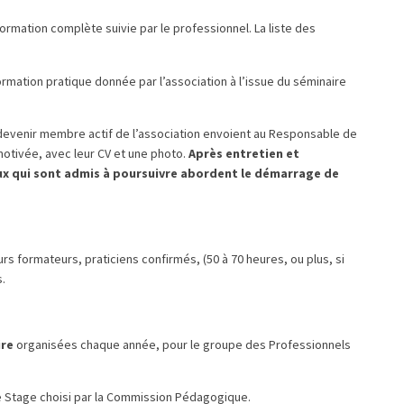
formation complète suivie par le professionnel. La liste des
formation pratique donnée par l’association à l’issue du séminaire
t devenir membre actif de l’association envoient au Responsable de
otivée, avec leur CV et une photo.
Après entretien et
x qui sont admis à poursuivre abordent le démarrage de
rs formateurs, praticiens confirmés, (50 à 70 heures, ou plus, si
s.
ire
organisées chaque année, pour le groupe des Professionnels
e Stage choisi par la Commission Pédagogique.