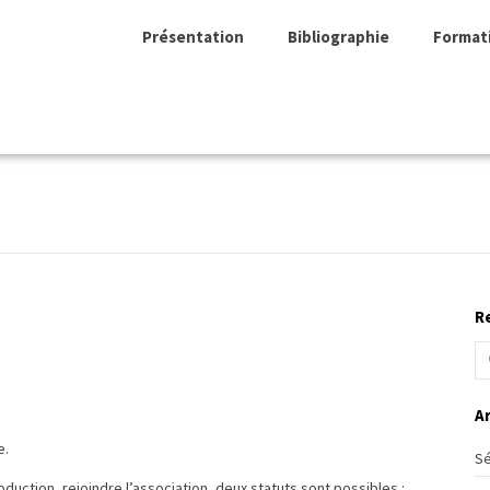
Présentation
Bibliographie
Format
s
R
Ar
e.
Sé
oduction, rejoindre l’association, deux statuts sont possibles :