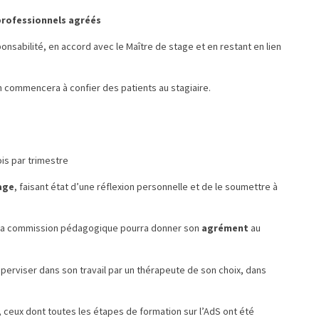
 professionnels agréés
sabilité, en accord avec le Maître de stage et en restant en lien
on commencera à confier des patients au stagiaire.
ois par trimestre
age
, faisant état d’une réflexion personnelle et de le soumettre à
s, la commission pédagogique pourra donner son
agrément
au
superviser dans son travail par un thérapeute de son choix, dans
, ceux dont toutes les étapes de formation sur l’AdS ont été