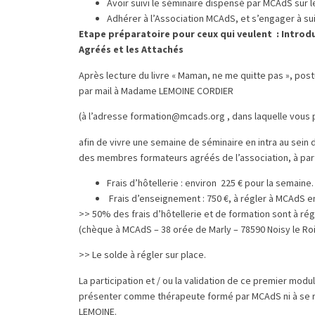
Avoir suivi le séminaire dispensé par MCAdS sur 
Adhérer à l’Association MCAdS, et s’engager à su
Etape préparatoire pour ceux qui veulent : Introdu
Agréés et les Attachés
Après lecture du livre « Maman, ne me quitte pas », pos
par mail à Madame LEMOINE CORDIER
(à l’adresse formation@mcads.org , dans laquelle vous p
afin de vivre une semaine de séminaire en intra au sei
des membres formateurs agréés de l’association, à parti
Frais d’hôtellerie : environ 225 € pour la semaine.
Frais d’enseignement : 750 €, à régler à MCAdS e
>> 50% des frais d’hôtellerie et de formation sont à régl
(chèque à MCAdS – 38 orée de Marly – 78590 Noisy le Roi
>> Le solde à régler sur place.
La participation et / ou la validation de ce premier modu
présenter comme thérapeute formé par MCAdS ni à se 
LEMOINE.